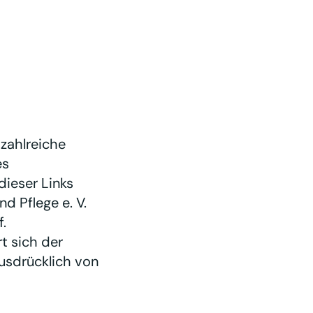
 zahlreiche
es
dieser Links
 Pflege e. V.
f.
t sich der
ausdrücklich von