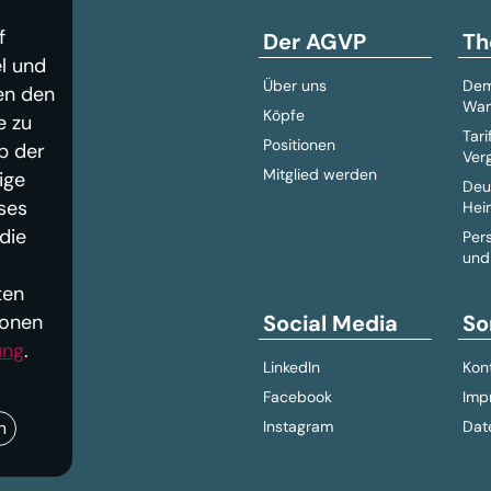
f
Der AGVP
Th
l und
Über uns
Dem
en den
Wan
Köpfe
e zu
Tari
Positionen
b der
Ver
Mitglied werden
ige
Deu
ses
Hei
die
Per
und
ten
Social Media
So
ionen
ung
.
LinkedIn
Kon
Facebook
Imp
Instagram
Dat
n