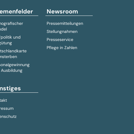
emenfelder
Newsroom
ografischer
Pressemitteilungen
del
Stellungnahmen
fpolitik und
Presseservice
gütung
Pflege in Zahlen
tschlandkarte
msterben
sonalgewinnung
 Ausbildung
nstiges
takt
ressum
enschutz