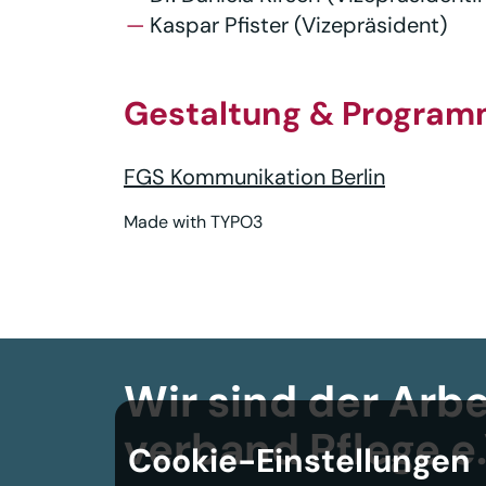
Kaspar Pfister (Vizepräsident)
Gestaltung & Program
FGS Kommunikation Berlin
Made with TYPO3
Wir sind der Arbe
verband
Pflege e.
Cookie-Einstellungen