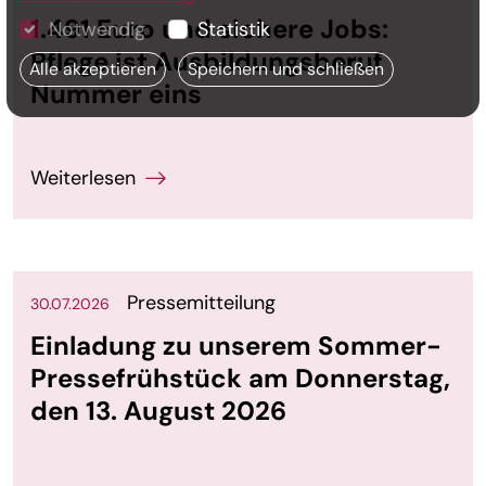
1.491 Euro und sichere Jobs:
Notwendig
Statistik
Pflege ist Ausbildungsberuf
Alle akzeptieren
Speichern und schließen
Nummer eins
Pressemitteilung
30.07.2026
Einladung zu unserem Sommer-
Pressefrühstück am Donnerstag,
den 13. August 2026