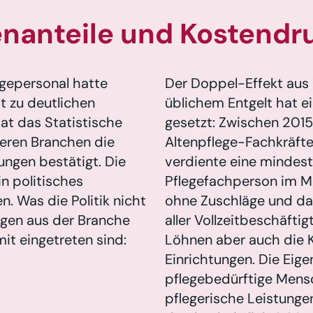
enanteile und Kostendr
gepersonal hatte
Der Doppel-Effekt aus
ht zu deutlichen
üblichem Entgelt hat e
at das Statistische
gesetzt: Zwischen 2015
deren Branchen die
Altenpflege-Fachkräft
ngen bestätigt. Die
verdiente eine mindest
in politisches
Pflegefachperson im Mi
. Was die Politik nicht
ohne Zuschläge und da
gen aus der Branche
aller Vollzeitbeschäftig
t eingetreten sind:
Löhnen aber auch die K
Einrichtungen. Die Eige
pflegebedürftige Mens
pflegerische Leistunge