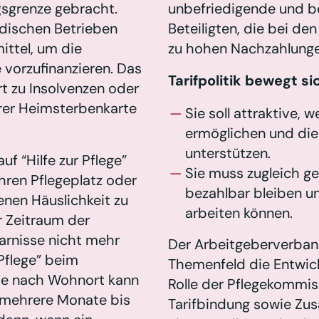
gsgrenze gebracht.
unbefriedigende und be
ndischen Betrieben
Beteiligten, die bei d
mittel, um die
zu hohen Nachzahlunge
vorzufinanzieren. Das
Tarifpolitik bewegt s
t zu Insolvenzen oder
erer Heimsterbenkarte
Sie soll attraktive,
ermöglichen und di
unterstützen.
f “Hilfe zur Pflege”
Sie muss zugleich ge
hren Pflegeplatz oder
bezahlbar bleiben un
enen Häuslichkeit zu
arbeiten können.
r Zeitraum der
arnisse nicht mehr
Der Arbeitgeberverban
 Pflege” beim
Themenfeld die Entwick
Je nach Wohnort kann
Rolle der Pflegekommis
 mehrere Monate bis
Tarifbindung sowie Z