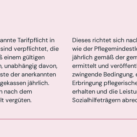
annte Tarifpflicht in
Dieses richtet sich nac
sind verpflichtet, die
wie der Pflegemindestl
ß einem gültigen
jährlich gemäß der gem
en, unabhängig davon,
ermittelt und veröffentli
Liste der anerkannten
zwingende Bedingung, e
egekassen jährlich.
Erbringung pflegerisch
en nach dem
erhalten und die Leist
lt vergüten.
Sozialhilfeträgern abr