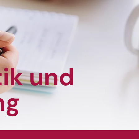
tik und
ng