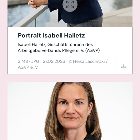
Portrait Isabell Halletz
Isabell Halletz, Geschäftsführerin des
Arbeitgeberverbands Pflege e. V. (AGVP)
3 MB
·
JPG
·
27.02.2026
·
Heiko Laschitzki /
AGVP e. V.