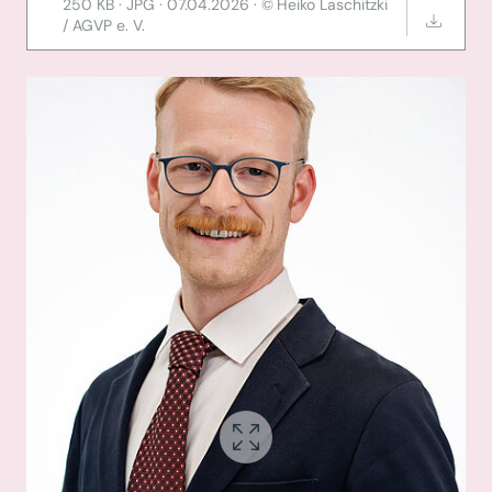
250 KB
·
JPG
·
07.04.2026
·
Heiko Laschitzki
/ AGVP e. V.