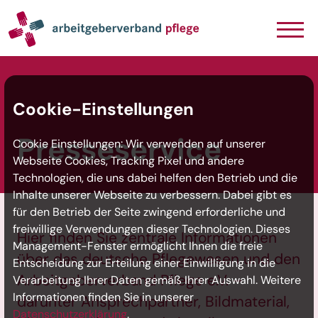
Navigation
Inhalt
Seitenabschluss
Cookie-Einstellungen
Presseservice
Cookie Einstellungen: Wir verwenden auf unserer
Webseite Cookies, Tracking Pixel und andere
Technologien, die uns dabei helfen den Betrieb und die
Inhalte unserer Webseite zu verbessern. Dabei gibt es
für den Betrieb der Seite zwingend erforderliche und
freiwillige Verwendungen dieser Technologien. Dieses
Hier finden Sie zentrale Informationen
Management-Fenster ermöglicht Ihnen die freie
über das deutsche Pflegewesen und den
Entscheidung zur Erteilung einer Einwilligung in die
Arbeitgeberverband Pflege e.V. –
Verarbeitung Ihrer Daten gemäß Ihrer Auswahl. Weitere
Informationen finden Sie in unserer
darunter Ansprechpartner, Bildmaterial,
Datenschutzerklärung
.