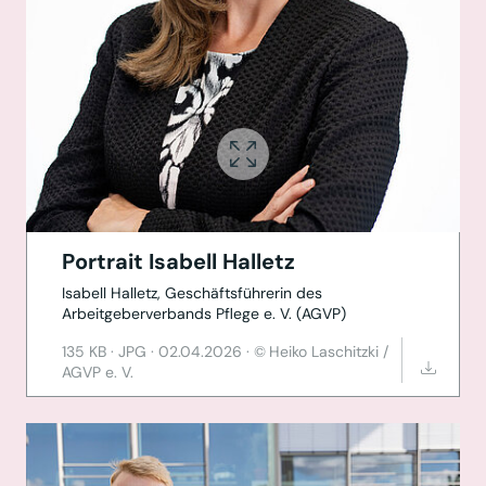
Portrait Isabell Halletz
Isabell Halletz, Geschäftsführerin des
Arbeitgeberverbands Pflege e. V. (AGVP)
135 KB
·
JPG
·
02.04.2026
·
Heiko Laschitzki /
AGVP e. V.