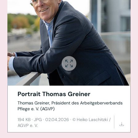
Portrait Thomas Greiner
Thomas Greiner, Präsident des Arbeitgeberverbands
Pflege e. V. (AGVP)
194 KB
·
JPG
·
02.04.2026
·
Heiko Laschitzki /
AGVP e. V.