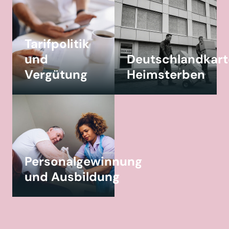
Tarifpolitik
und
Deutschlandkart
Vergütung
Heimsterben
Personalgewinnung
und Ausbildung