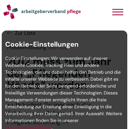
Navigation
Inhalt
Seitenabschluss
Zur Liste
Cookie-Einstellungen
Pressemitteilung
03.07.2015
2012 muss zum Jahr
Cookie Einstellungen: Wir verwenden auf unserer
Webseite Cookies, Tracking Pixel und andere
der „Pflegenden
Technologien, die uns dabei helfen den Betrieb und die
Inhalte unserer Webseite zu verbessern. Dabei gibt es
Hände“ werden
für den Betrieb der Seite zwingend erforderliche und
freiwillige Verwendungen dieser Technologien. Dieses
Management-Fenster ermöglicht Ihnen die freie
++ Präsident Greiner nach der
Entscheidung zur Erteilung einer Einwilligung in die
Anhörung zur Reform der
Verarbeitung Ihrer Daten gemäß Ihrer Auswahl. Weitere
Informationen finden Sie in unserer
Pflegeversicherung ++
Datenschutzerklärung
.