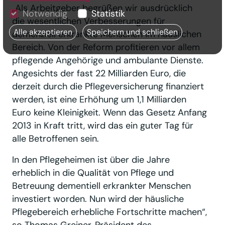
„Als Arbeitgeber begrüßen wir ausdrücklich
Notwendig
Statistik
die wesentlichen Verbesserungen für
Alle akzeptieren
Speichern und schließen
demenziell erkrankte Menschen im häuslichen
Bereich. Von der Reform profitieren vor allem
pflegende Angehörige und ambulante Dienste.
Angesichts der fast 22 Milliarden Euro, die
derzeit durch die Pflegeversicherung finanziert
werden, ist eine Erhöhung um 1,1 Milliarden
Euro keine Kleinigkeit. Wenn das Gesetz Anfang
2013 in Kraft tritt, wird das ein guter Tag für
alle Betroffenen sein.
In den Pflegeheimen ist über die Jahre
erheblich in die Qualität von Pflege und
Betreuung dementiell erkrankter Menschen
investiert worden. Nun wird der häusliche
Pflegebereich erhebliche Fortschritte machen“,
so Thomas Greiner, Präsident des