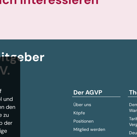
itgeber­
V.
f
Der AGVP
Th
l und
Über uns
Dem
en den
Wan
Köpfe
e zu
Tari
Positionen
b der
Ver
Mitglied werden
ige
Deu