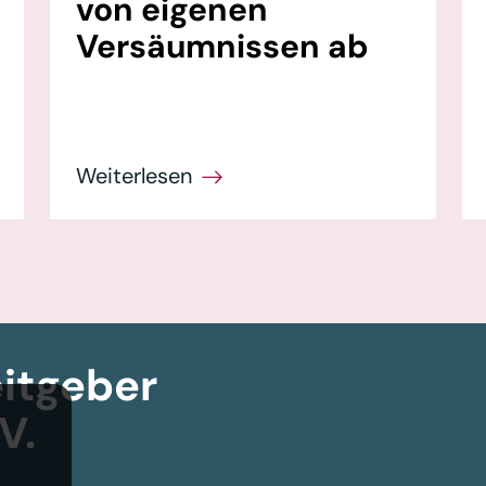
von eigenen
Versäumnissen ab
itgeber­
V.