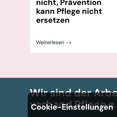
nicht, Prävention
kann Pflege nicht
ersetzen
Wir sind der Arbe
verband
Pflege e.
Cookie-Einstellungen