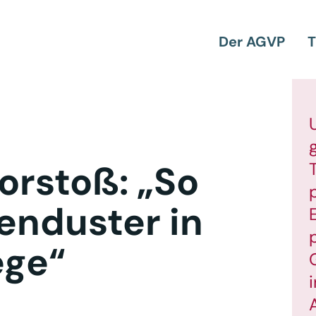
Der AGVP
T
orstoß: „So
enduster in
ege“