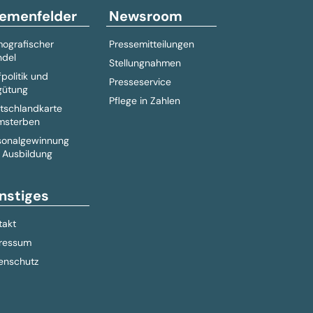
emenfelder
Newsroom
ografischer
Pressemitteilungen
del
Stellungnahmen
fpolitik und
Presseservice
gütung
Pflege in Zahlen
tschlandkarte
msterben
sonalgewinnung
 Ausbildung
nstiges
takt
ressum
enschutz