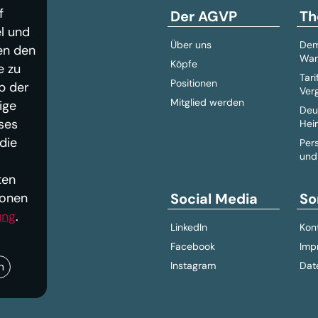
f
Der AGVP
Th
l und
Über uns
Dem
en den
Wan
Köpfe
e zu
Tari
Positionen
b der
Ver
Mitglied werden
ige
Deu
ses
Hei
die
Per
und
ten
ionen
Social Media
So
ung
.
LinkedIn
Kon
Facebook
Imp
n
Instagram
Dat