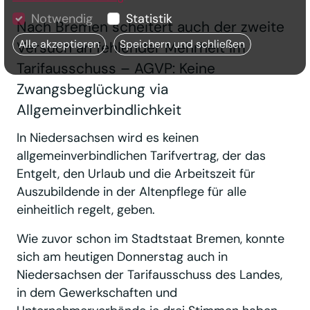
Notwendig
Statistik
Nach Bremen scheitert auch der zweite
Alle akzeptieren
Speichern und schließen
Versuch an fehlender Mehrheit im
Tarifausschuss – AGVP: Keine
Zwangsbeglückung via
Allgemeinverbindlichkeit
In Niedersachsen wird es keinen
allgemeinverbindlichen Tarifvertrag, der das
Entgelt, den Urlaub und die Arbeitszeit für
Auszubildende in der Altenpflege für alle
einheitlich regelt, geben.
Wie zuvor schon im Stadtstaat Bremen, konnte
sich am heutigen Donnerstag auch in
Niedersachsen der Tarifausschuss des Landes,
in dem Gewerkschaften und