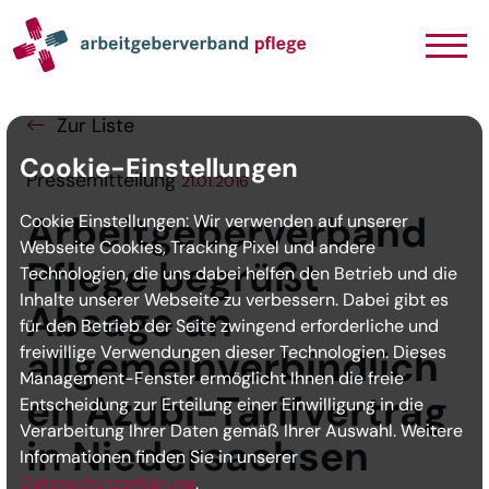
Navigation
Inhalt
Seitenabschluss
Zur Liste
Cookie-Einstellungen
Pressemitteilung
21.01.2016
Arbeitgeberverband
Cookie Einstellungen: Wir verwenden auf unserer
Webseite Cookies, Tracking Pixel und andere
Pflege begrüßt
Technologien, die uns dabei helfen den Betrieb und die
Inhalte unserer Webseite zu verbessern. Dabei gibt es
Absage an
für den Betrieb der Seite zwingend erforderliche und
freiwillige Verwendungen dieser Technologien. Dieses
allgemeinverbindlich
Management-Fenster ermöglicht Ihnen die freie
en Azubi-Tarifvertrag
Entscheidung zur Erteilung einer Einwilligung in die
Verarbeitung Ihrer Daten gemäß Ihrer Auswahl. Weitere
in Niedersachsen
Informationen finden Sie in unserer
Datenschutzerklärung
.