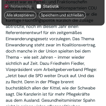
Zuerst war es Partei- und Fraktionschefin
Notwendig
Statistik
Andrea Nahles, die den Koalitionsparteien CDU
und CSU in den harten Verhandlungen über die
Alle akzeptieren
Speichern und schließen
künftige Flüchtlingspolitik kürzlich die Zusage
abtrotzte, noch im diesem Jahr einen
Referentenentwurf für ein zeitgemäßes
Einwanderungsgesetz vorzulegen. Das Thema
Einwanderung steht zwar im Koalitionsvertrag,
doch manche in der Union spielten bei dem
Thema - wie seit Jahren - immer wieder
sichtlich auf Zeit. Dazu Friedhelm Fiedler,
Vizepräsident vom Arbeitgeberverband Pflege:
„Jetzt baut die SPD weiter Druck auf. Und das
zu Recht. Denn in der Pflege brennt
buchstäblich allen der Kittel, wie der Schwabe
sagt. Die Kanzlerin ist für mehr Pflegekräfte
aus dem Ausland. Gesundheitsminister Spahn