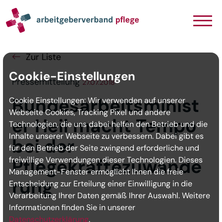
Navigation
Inhalt
Seitenabschluss
Zur Liste
Cookie-Einstellungen
Pressemitteilung
27.07.2018
Bundesarbeitsminist
Cookie Einstellungen: Wir verwenden auf unserer
Webseite Cookies, Tracking Pixel und andere
er Heil macht Tempo
Technologien, die uns dabei helfen den Betrieb und die
Inhalte unserer Webseite zu verbessern. Dabei gibt es
bei der
für den Betrieb der Seite zwingend erforderliche und
freiwillige Verwendungen dieser Technologien. Dieses
Pflegekräftezuwande
Management-Fenster ermöglicht Ihnen die freie
rung
Entscheidung zur Erteilung einer Einwilligung in die
Verarbeitung Ihrer Daten gemäß Ihrer Auswahl. Weitere
Informationen finden Sie in unserer
Datenschutzerklärung
.