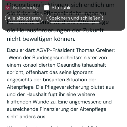
Oppositionsfraktionen, sich endlich um
Notwendig
Statistik
die Krise der Pflegeeinrichtungen zu
Alle akzeptieren
Speichern und schließen
kümmern. Sonst wird die Altenpflege
die Herausforderungen der Zukunft
nicht bewältigen können.
Dazu erklärt AGVP-Präsident Thomas Greiner:
„Wenn der Bundesgesundheitsminister von
einem konsolidierten Gesundheitshaushalt
spricht, offenbart das seine Ignoranz
angesichts der brisanten Situation der
Altenpflege. Die Pflegeversicherung blutet aus
und der Haushalt fügt ihr eine weitere
klaffenden Wunde zu. Eine angemessene und
ausreichende Finanzierung der Altenpflege
sieht anders aus.