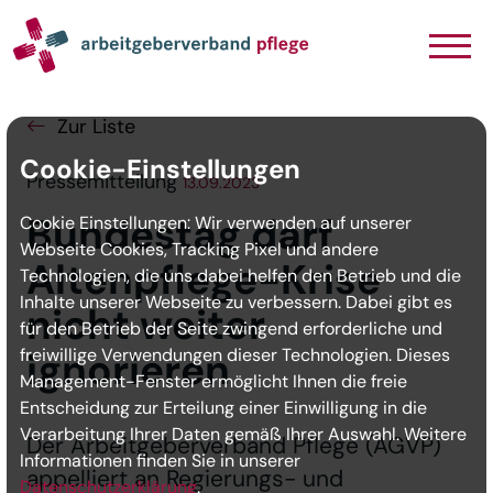
Navigation
Inhalt
Seitenabschluss
Zur Liste
Cookie-Einstellungen
Pressemitteilung
13.09.2023
Bundestag darf
Cookie Einstellungen: Wir verwenden auf unserer
Webseite Cookies, Tracking Pixel und andere
Altenpflege-Krise
Technologien, die uns dabei helfen den Betrieb und die
Inhalte unserer Webseite zu verbessern. Dabei gibt es
nicht weiter
für den Betrieb der Seite zwingend erforderliche und
freiwillige Verwendungen dieser Technologien. Dieses
ignorieren
Management-Fenster ermöglicht Ihnen die freie
Entscheidung zur Erteilung einer Einwilligung in die
Verarbeitung Ihrer Daten gemäß Ihrer Auswahl. Weitere
Der Arbeitgeberverband Pflege (AGVP)
Informationen finden Sie in unserer
appelliert an Regierungs- und
Datenschutzerklärung
.