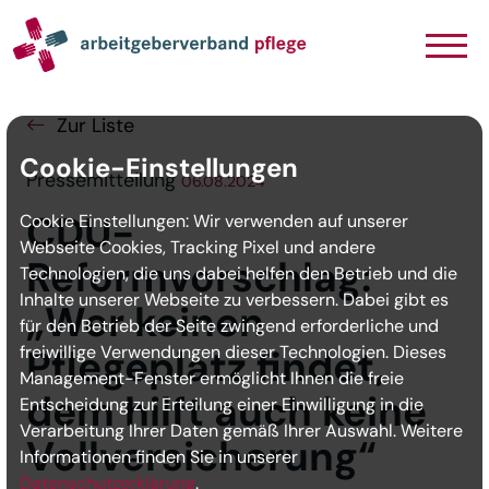
Navigation
Inhalt
Seitenabschluss
Zur Liste
Cookie-Einstellungen
Pressemitteilung
06.08.2024
CDU-
Cookie Einstellungen: Wir verwenden auf unserer
Webseite Cookies, Tracking Pixel und andere
Reformvorschlag:
Technologien, die uns dabei helfen den Betrieb und die
Inhalte unserer Webseite zu verbessern. Dabei gibt es
„Wer keinen
für den Betrieb der Seite zwingend erforderliche und
freiwillige Verwendungen dieser Technologien. Dieses
Pflegeplatz findet,
Management-Fenster ermöglicht Ihnen die freie
dem hilft auch keine
Entscheidung zur Erteilung einer Einwilligung in die
Verarbeitung Ihrer Daten gemäß Ihrer Auswahl. Weitere
Vollversicherung“
Informationen finden Sie in unserer
Datenschutzerklärung
.