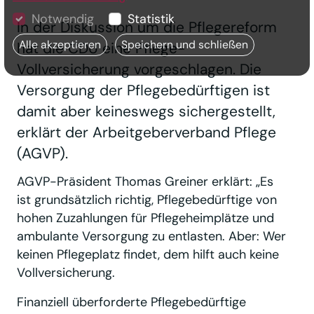
Notwendig
Statistik
In der Diskussion um die Pflegereform
Alle akzeptieren
Speichern und schließen
hat die CDU eine Pflege-
Vollversicherung vorgeschlagen. Die
Versorgung der Pflegebedürftigen ist
damit aber keineswegs sichergestellt,
erklärt der Arbeitgeberverband Pflege
(AGVP).
AGVP-Präsident Thomas Greiner erklärt: „Es
ist grundsätzlich richtig, Pflegebedürftige von
hohen Zuzahlungen für Pflegeheimplätze und
ambulante Versorgung zu entlasten. Aber: Wer
keinen Pflegeplatz findet, dem hilft auch keine
Vollversicherung.
Finanziell überforderte Pflegebedürftige