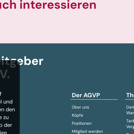
uch interessieren
itgeber­
V.
f
Der AGVP
Th
l und
Über uns
Dem
en den
Wan
Köpfe
e zu
Tari
Positionen
b der
Ver
Mitglied werden
ige