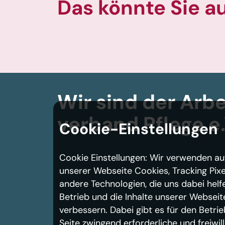
Das könnte Sie a
Wir sind der Arbe
verband
Pflege e.
Cookie-Einstellungen
Cookie Einstellungen: Wir verwenden au
unserer Webseite Cookies, Tracking Pixe
andere Technologien, die uns dabei helf
Betrieb und die Inhalte unserer Webseit
verbessern. Dabei gibt es für den Betrie
Seite zwingend erforderliche und freiwill