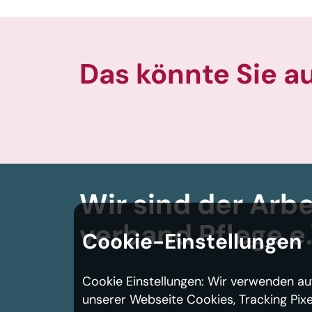
Das könnte Sie a
Wir sind der Arbe
verband
Pflege e.
Cookie-Einstellungen
Cookie Einstellungen: Wir verwenden au
unserer Webseite Cookies, Tracking Pixe