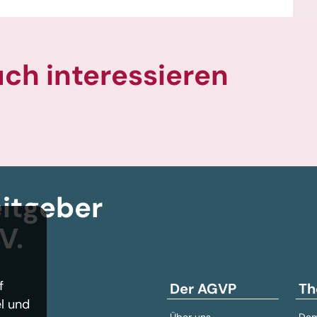
uch interessieren
itgeber­
V.
f
Der AGVP
Th
l und