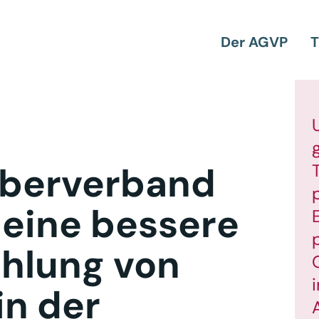
Der AGVP
T
eberverband
r eine bessere
hlung von
in der