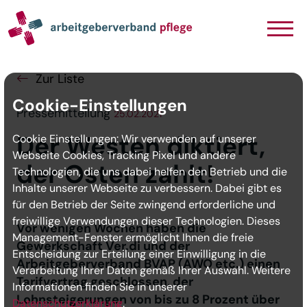
Navigation
Inhalt
Seitenabschluss
Zur Liste
Cookie-Einstellungen
Pressemitteilung
25.02.2021
Der Westen diktiert,
Cookie Einstellungen: Wir verwenden auf unserer
Webseite Cookies, Tracking Pixel und andere
der Osten zahlt!
Technologien, die uns dabei helfen den Betrieb und die
Inhalte unserer Webseite zu verbessern. Dabei gibt es
für den Betrieb der Seite zwingend erforderliche und
freiwillige Verwendungen dieser Technologien. Dieses
Vor wenigen Wochen haben die
Management-Fenster ermöglicht Ihnen die freie
Gewerkschaft Ver.di und der
Entscheidung zur Erteilung einer Einwilligung in die
Arbeitgeberverband BVAP (AWO etc.) einen
Verarbeitung Ihrer Daten gemäß Ihrer Auswahl. Weitere
Tarifvertrag geschlossen, der
Informationen finden Sie in unserer
Lohnsteigerungen von bis zu 8 Prozent über
Datenschutzerklärung
.