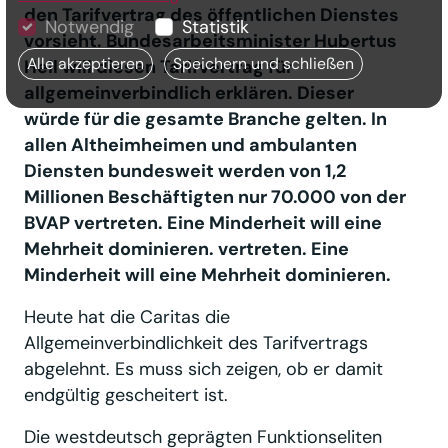
den Tarifvertrag des öffentlichen Dienstes
Notwendig
Statistik
vorsieht. Bundesarbeitsminister Hubertus
Alle akzeptieren
Speichern und schließen
Heil will diesen Tarifvertrag für
allgemeinverbindlich erklären. Dieser
würde für die gesamte Branche gelten. In
allen Altheimheimen und ambulanten
Diensten bundesweit werden von 1,2
Millionen Beschäftigten nur 70.000 von der
BVAP vertreten. Eine Minderheit will eine
Mehrheit dominieren. vertreten. Eine
Minderheit will eine Mehrheit dominieren.
Heute hat die Caritas die
Allgemeinverbindlichkeit des Tarifvertrags
abgelehnt. Es muss sich zeigen, ob er damit
endgültig gescheitert ist.
Die westdeutsch geprägten Funktionseliten