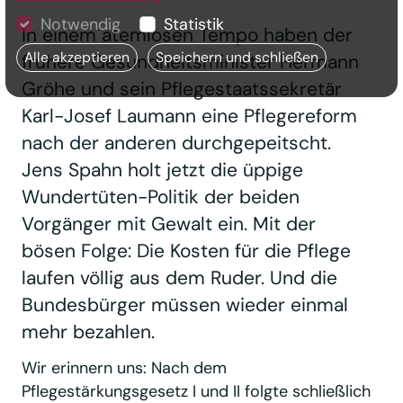
Notwendig
Statistik
In einem atemlosen Tempo haben der
Alle akzeptieren
Speichern und schließen
frühere Gesundheitsminister Hermann
Gröhe und sein Pflegestaatssekretär
Karl-Josef Laumann eine Pflegereform
nach der anderen durchgepeitscht.
Jens Spahn holt jetzt die üppige
Wundertüten-Politik der beiden
Vorgänger mit Gewalt ein. Mit der
bösen Folge: Die Kosten für die Pflege
laufen völlig aus dem Ruder. Und die
Bundesbürger müssen wieder einmal
mehr bezahlen.
Wir erinnern uns: Nach dem
Pflegestärkungsgesetz I und II folgte schließlich