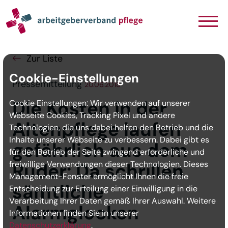
Navigation
Inhalt
Seitenabschluss
Zur Liste
Cookie-Einstellungen
Pressemitteilung
20.06.2018
Die Kosten in der
Cookie Einstellungen: Wir verwenden auf unserer
Webseite Cookies, Tracking Pixel und andere
Altenpflege laufen
Technologien, die uns dabei helfen den Betrieb und die
Inhalte unserer Webseite zu verbessern. Dabei gibt es
gefährlich aus dem
für den Betrieb der Seite zwingend erforderliche und
freiwillige Verwendungen dieser Technologien. Dieses
Ruder: Da schrillen
Management-Fenster ermöglicht Ihnen die freie
sämtliche
Entscheidung zur Erteilung einer Einwilligung in die
Verarbeitung Ihrer Daten gemäß Ihrer Auswahl. Weitere
Alarmglocken
Informationen finden Sie in unserer
Datenschutzerklärung
.