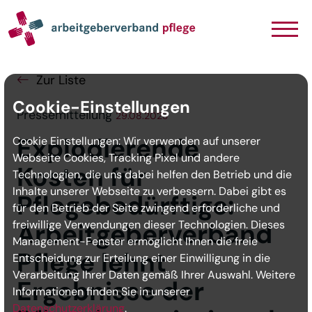
Navigation
Inhalt
Seitenabschluss
Zur Liste
Cookie-Einstellungen
Pressemitteilung
29.08.2023
Explodierende
Cookie Einstellungen: Wir verwenden auf unserer
Webseite Cookies, Tracking Pixel und andere
Kosten für
Technologien, die uns dabei helfen den Betrieb und die
Inhalte unserer Webseite zu verbessern. Dabei gibt es
Pflegebedürftige:
für den Betrieb der Seite zwingend erforderliche und
freiwillige Verwendungen dieser Technologien. Dieses
Arbeitgeberverband
Management-Fenster ermöglicht Ihnen die freie
Pflege lehnt
Entscheidung zur Erteilung einer Einwilligung in die
Verarbeitung Ihrer Daten gemäß Ihrer Auswahl. Weitere
Ergebnisse der
Informationen finden Sie in unserer
Datenschutzerklärung
.