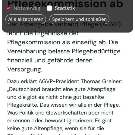
Pflegekommission ab
Notwendig
Statistik
Alle akzeptieren
Speichern und schließen
Der Arbeitgeberverband Pflege (AGVP)
lehnt die Ergebnisse der
Pflegekommission als einseitig ab. Die
Vereinbarung belaste Pflegebedürftige
finanziell und gefährde deren
Versorgung.
Dazu erklärt AGVP-Präsident Thomas Greiner:
„Deutschland braucht eine gute Altenpflege
und die gibt es nicht ohne gut bezahlte
Pflegekräfte. Das wissen wir alle in der Pflege.
Was Politik und Gewerkschaften aber nicht
erkennen oder bewusst ignorieren: Es gibt
keine gute Altenpflege, wenn sie für die