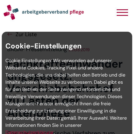
Navigation
Inhalt
Seitenabschluss
Zur Liste
Cookie-Einstellungen
BAGAP Pressemitteilung
25.03.2019
Fachkräfteeinwander
Cookie Einstellungen: Wir verwenden auf unserer
Webseite Cookies, Tracking Pixel und andere
ungsgesetz:
Technologien, die uns dabei helfen den Betrieb und die
Inhalte unserer Webseite zu verbessern. Dabei gibt es
Verschiebebahnhof
für den Betrieb der Seite zwingend erforderliche und
freiwillige Verwendungen dieser Technologien. Dieses
zu Lasten der
Management-Fenster ermöglicht Ihnen die freie
Altenpflege
Entscheidung zur Erteilung einer Einwilligung in die
Verarbeitung Ihrer Daten gemäß Ihrer Auswahl. Weitere
Informationen finden Sie in unserer
Datenschutzerklärung
Das parlamentarische Verfahren zum
.