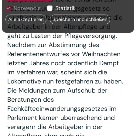
Fachkräftezuwanderungsgesetz so
Notwendig
Statistik
kurzfristig aufzuschieben, verärgert die
Alle akzeptieren
Speichern und schließen
Arbeitgeber in der Altenpflege und
geht zu Lasten der Pflegeversorgung.
Nachdem zur Abstimmung des
Referentenentwurfes vor Weihnachten
letzten Jahres noch ordentlich Dampf
im Verfahren war, scheint sich die
Lokomotive nun festgefahren zu haben.
Die Meldungen zum Aufschub der
Beratungen des
Fachkäfteeinwanderungsgesetzes im
Parlament kamen überraschend und
verärgern die Arbeitgeber in der
Altenpflege, aber auch die