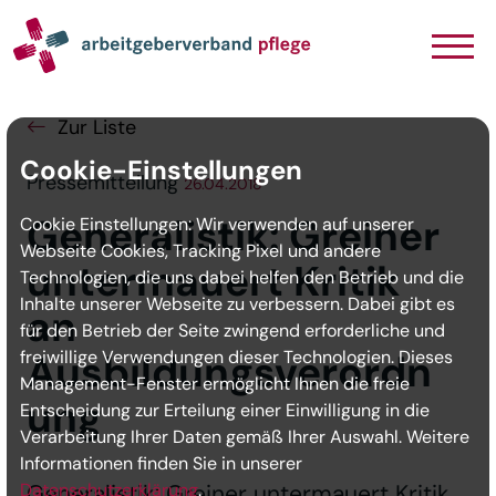
Navigation
Inhalt
Seitenabschluss
Zur Liste
Cookie-Einstellungen
Pressemitteilung
26.04.2018
Generalistik: Greiner
Cookie Einstellungen: Wir verwenden auf unserer
Webseite Cookies, Tracking Pixel und andere
untermauert Kritik
Technologien, die uns dabei helfen den Betrieb und die
Inhalte unserer Webseite zu verbessern. Dabei gibt es
an
für den Betrieb der Seite zwingend erforderliche und
freiwillige Verwendungen dieser Technologien. Dieses
Ausbildungsverordn
Management-Fenster ermöglicht Ihnen die freie
ung
Entscheidung zur Erteilung einer Einwilligung in die
Verarbeitung Ihrer Daten gemäß Ihrer Auswahl. Weitere
Informationen finden Sie in unserer
Datenschutzerklärung
Generalistik: Greiner untermauert Kritik
.