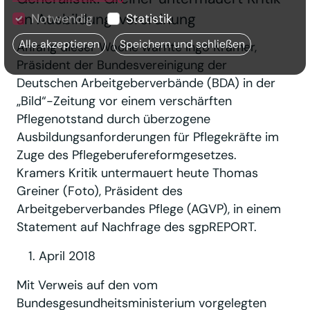
an Ausbildungsverordnung
Notwendig
Statistik
Alle akzeptieren
Speichern und schließen
Anfang dieser Woche warnte Ingo Kramer,
Präsident der Bundesvereinigung der
Deutschen Arbeitgeberverbände (BDA) in der
„Bild“-Zeitung vor einem verschärften
Pflegenotstand durch überzogene
Ausbildungsanforderungen für Pflegekräfte im
Zuge des Pflegeberufereformgesetzes.
Kramers Kritik untermauert heute Thomas
Greiner (Foto), Präsident des
Arbeitgeberverbandes Pflege (AGVP), in einem
Statement auf Nachfrage des sgpREPORT.
April 2018
Mit Verweis auf den vom
Bundesgesundheitsministerium vorgelegten