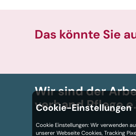
Das könnte Sie a
Wir sind der Arbe
verband
Pflege e.
Cookie-Einstellungen
Cookie Einstellungen: Wir verwenden au
unserer Webseite Cookies, Tracking Pixe