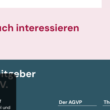
uch interessieren
itgeber­
V.
f
Der AGVP
Th
l und