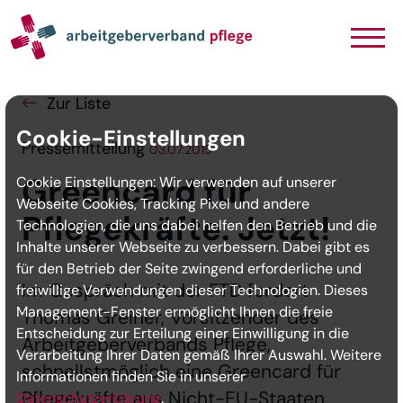
Navigation
Inhalt
Seitenabschluss
Zur Liste
Cookie-Einstellungen
Pressemitteilung
03.07.2015
Greencard für
Cookie Einstellungen: Wir verwenden auf unserer
Webseite Cookies, Tracking Pixel und andere
Pflegekräfte. Jetzt!
Technologien, die uns dabei helfen den Betrieb und die
Inhalte unserer Webseite zu verbessern. Dabei gibt es
für den Betrieb der Seite zwingend erforderliche und
Im Gespräch mit der FTD fordert
freiwillige Verwendungen dieser Technologien. Dieses
Management-Fenster ermöglicht Ihnen die freie
Thomas Greiner, Vorsitzender des
Entscheidung zur Erteilung einer Einwilligung in die
Arbeitgeberverbands Pflege,
Verarbeitung Ihrer Daten gemäß Ihrer Auswahl. Weitere
schnellstmöglich eine Greencard für
Informationen finden Sie in unserer
Pflegekräfte aus Nicht-EU-Staaten
Datenschutzerklärung
.