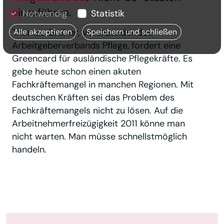
einzuführen.
Notwendig
Statistik
Thomas Greiner, Vorsitzender des
Alle akzeptieren
Speichern und schließen
Arbeitgeberverbands Pflege, fordert eine
Greencard für ausländische Pflegekräfte. Es
gebe heute schon einen akuten
Fachkräftemangel in manchen Regionen. Mit
deutschen Kräften sei das Problem des
Fachkräftemangels nicht zu lösen. Auf die
Arbeitnehmerfreizügigkeit 2011 könne man
nicht warten. Man müsse schnellstmöglich
handeln.