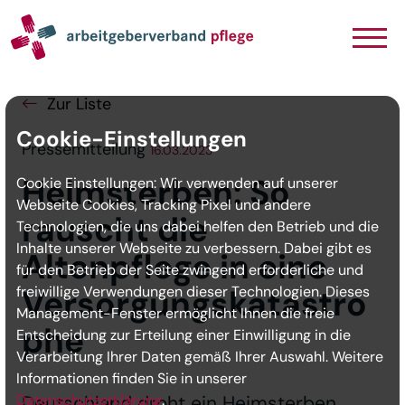
Navigation
Inhalt
Seitenabschluss
Zur Liste
Cookie-Einstellungen
Pressemitteilung
16.03.2023
Heimsterben: So
Cookie Einstellungen: Wir verwenden auf unserer
Webseite Cookies, Tracking Pixel und andere
rauscht die
Technologien, die uns dabei helfen den Betrieb und die
Inhalte unserer Webseite zu verbessern. Dabei gibt es
Altenpflege in eine
für den Betrieb der Seite zwingend erforderliche und
freiwillige Verwendungen dieser Technologien. Dieses
Versorgungskatastro
Management-Fenster ermöglicht Ihnen die freie
phe
Entscheidung zur Erteilung einer Einwilligung in die
Verarbeitung Ihrer Daten gemäß Ihrer Auswahl. Weitere
Informationen finden Sie in unserer
Datenschutzerklärung
Deutschland droht ein Heimsterben,
.