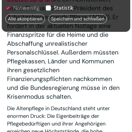
warnt Thomas Greiner, Präsident des
Notwendig
Statistik
Arbeitgeberverbands Pflege (AGVP). Er
Alle akzeptieren
Speichern und schließen
fordert in der aktuellen Notlage eine
Finanzspritze für die Heime und die
Abschaffung unrealistischer
Personalschlüssel. Außerdem müssten
Pflegekassen, Länder und Kommunen
ihren gesetzlichen
Finanzierungspflichten nachkommen
und die Bundesregierung müsse in den
Krisenmodus schalten.
Die Altenpflege in Deutschland steht unter
enormen Druck: Die Eigenbeiträge der
Pflegebedürftigen und ihrer Angehörigen
erreichen neue Höchststände, die hohe