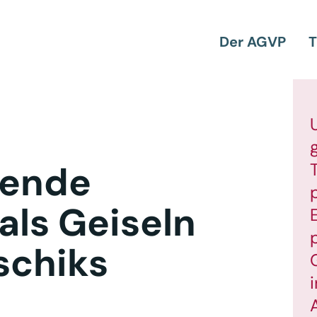
Der AGVP
T
sende
als Geiseln
schiks