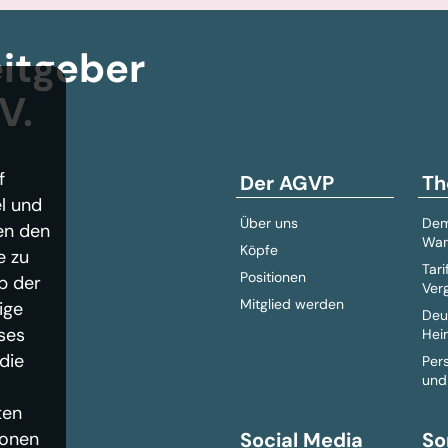
itgeber­
V.
f
Der AGVP
Th
l und
Über uns
Dem
en den
Wan
Köpfe
e zu
Tari
Positionen
b der
Ver
Mitglied werden
ige
Deu
ses
Hei
die
Per
und
ten
ionen
Social Media
So