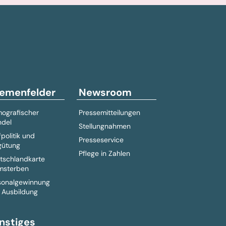
emenfelder
Newsroom
ografischer
Pressemitteilungen
del
Stellungnahmen
fpolitik und
Presseservice
gütung
Pflege in Zahlen
tschlandkarte
msterben
sonalgewinnung
 Ausbildung
nstiges