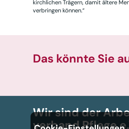
kirchlichen Trägern, damit ältere 
verbringen können.“
Das könnte Sie a
Wir sind der Arbe
verband
Pflege e.
Cookie-Einstellungen