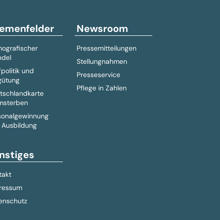
emenfelder
Newsroom
ografischer
Pressemitteilungen
del
Stellungnahmen
fpolitik und
Presseservice
gütung
Pflege in Zahlen
tschlandkarte
msterben
sonalgewinnung
 Ausbildung
nstiges
takt
ressum
enschutz