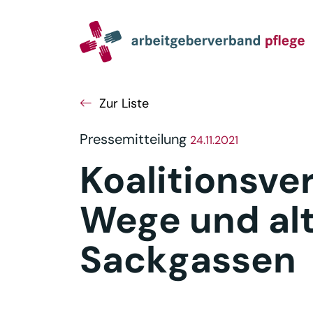
Navigation
Inhalt
Seitenabschluss
Zur Liste
Pressemitteilung
24.11.2021
Koalitionsve
Wege und al
Sackgassen