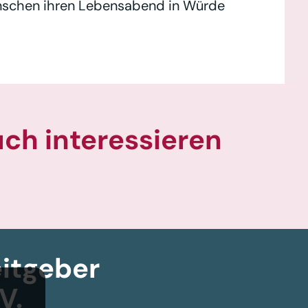
Menschen ihren Lebensabend in Würde
uch interessieren
itgeber­
V.