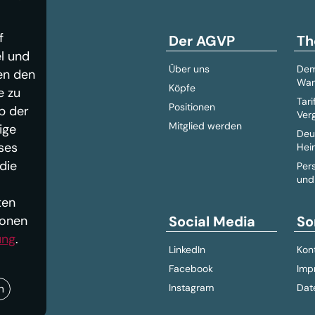
f
Der AGVP
Th
l und
Über uns
Dem
en den
Wan
Köpfe
e zu
Tari
Positionen
b der
Ver
Mitglied werden
ige
Deu
ses
Hei
die
Per
und
ten
ionen
Social Media
So
ung
.
LinkedIn
Kon
Facebook
Imp
n
Instagram
Dat