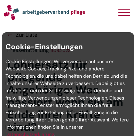
Navigation
Inhalt
Seitenabschluss
Zur Liste
Cookie-Einstellungen
Pressemitteilung
11.08.2023
Lohnersatz für
Cookie Einstellungen: Wir verwenden auf unserer
Webseite Cookies, Tracking Pixel und andere
pflegende
Technologien, die uns dabei helfen den Betrieb und die
Inhalte unserer Webseite zu verbessern. Dabei gibt es
Angehörige: Was
für den Betrieb der Seite zwingend erforderliche und
freiwillige Verwendungen dieser Technologien. Dieses
passiert wenn sie am
Management-Fenster ermöglicht Ihnen die freie
Ende ihrer Kräfte
Entscheidung zur Erteilung einer Einwilligung in die
Verarbeitung Ihrer Daten gemäß Ihrer Auswahl. Weitere
sind?
Informationen finden Sie in unserer
Datenschutzerklärung
.