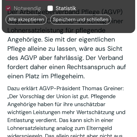
Notwendig
Statistik
Der Arbeitgeberverband Pflege (AGVP)
Alle akzeptieren
Speichern und schließen
begrüßt den CDU/CSU-Vorschlag einer
Lohnersatzleistung für pflegende
Angehörige. Sie mit der eigentlichen
Pflege alleine zu lassen, wäre aus Sicht
des AGVP aber fahrlässig. Der Verband
fordert daher einen Rechtsanspruch auf
einen Platz im Pflegeheim.
Dazu erklärt AGVP-Präsident Thomas Greiner:
„Der Vorschlag der Union ist gut. Pflegende
Angehörige haben für ihre unschätzbar
wichtigen Leistungen mehr Wertschätzung und
Entlastung verdient. Das kann sich in einer
Lohnersatzleistung analog zum Elterngeld
widerspiegeln. Das allein reicht aber nicht aus.