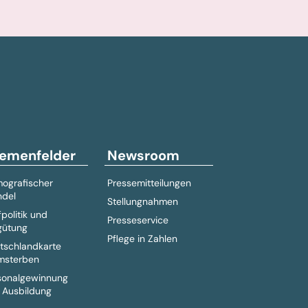
emenfelder
Newsroom
ografischer
Pressemitteilungen
del
Stellungnahmen
fpolitik und
Presseservice
gütung
Pflege in Zahlen
tschlandkarte
msterben
sonalgewinnung
 Ausbildung