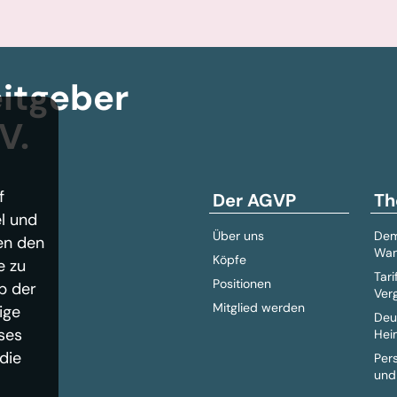
itgeber­
V.
f
Der AGVP
Th
l und
Über uns
Dem
en den
Wan
Köpfe
e zu
Tari
Positionen
b der
Ver
Mitglied werden
ige
Deu
ses
Hei
die
Per
und