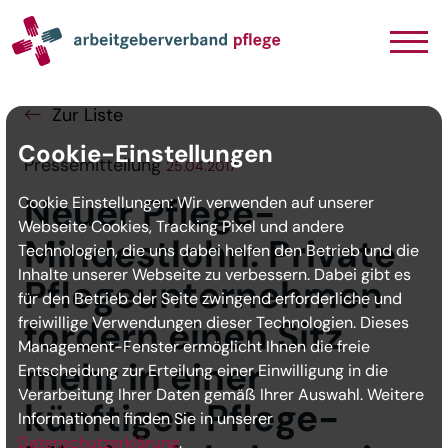
Navigation
Inhalt
Seitenabschluss
Zur Liste
Cookie-Einstellungen
Pressemitteilung
25.04.2017
Neuer Pflege-
Cookie Einstellungen: Wir verwenden auf unserer
Webseite Cookies, Tracking Pixel und andere
Mindestlohn: Private
Technologien, die uns dabei helfen den Betrieb und die
Inhalte unserer Webseite zu verbessern. Dabei gibt es
Pflegeunternehmen
für den Betrieb der Seite zwingend erforderliche und
freiwillige Verwendungen dieser Technologien. Dieses
fordern einen Sitz
Management-Fenster ermöglicht Ihnen die freie
mehr in einer
Entscheidung zur Erteilung einer Einwilligung in die
Verarbeitung Ihrer Daten gemäß Ihrer Auswahl. Weitere
künftigen Pflege-
Informationen finden Sie in unserer
Datenschutzerklärung
.