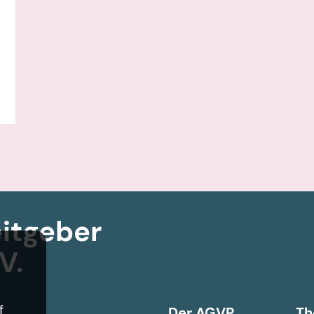
itgeber­
V.
f
Der AGVP
Th