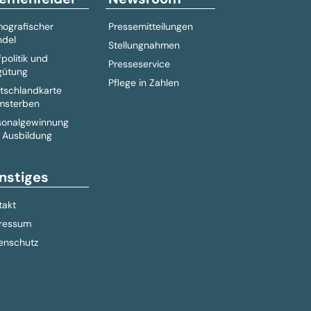
ografischer
Pressemitteilungen
del
Stellungnahmen
fpolitik und
Presseservice
gütung
Pflege in Zahlen
tschlandkarte
msterben
sonalgewinnung
 Ausbildung
nstiges
takt
ressum
enschutz