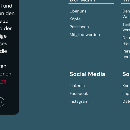
l und
Über uns
Dem
en den
Wan
Köpfe
e zu
Tari
Positionen
b der
Ver
Mitglied werden
ige
Deu
ses
Hei
die
Per
und
ten
ionen
Social Media
So
ung
.
LinkedIn
Kon
Facebook
Imp
n
Instagram
Dat