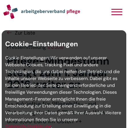
Navigation
Inhalt
Seitenabschluss
Zur Liste
Cookie-Einstellungen
Pressemitteilung
11.12.2015
Pflege-Mindestlohn
Cookie Einstellungen: Wir verwenden auf unserer
Webseite Cookies, Tracking Pixel und andere
steigt zum 1. Januar
Technologien, die uns dabei helfen den Betrieb und die
Inhalte unserer Webseite zu verbessern. Dabei gibt es
2016 weiter an
für den Betrieb der Seite zwingend erforderliche und
freiwillige Verwendungen dieser Technologien. Dieses
Management-Fenster ermöglicht Ihnen die freie
++ zukünftig für Pflegehilfs- und
Entscheidung zur Erteilung einer Einwilligung in die
Betreuungskräfte 9,75 Euro im Westen
Verarbeitung Ihrer Daten gemäß Ihrer Auswahl. Weitere
Informationen finden Sie in unserer
und 9,00 Euro im Osten ++
Datenschutzerklärung
.