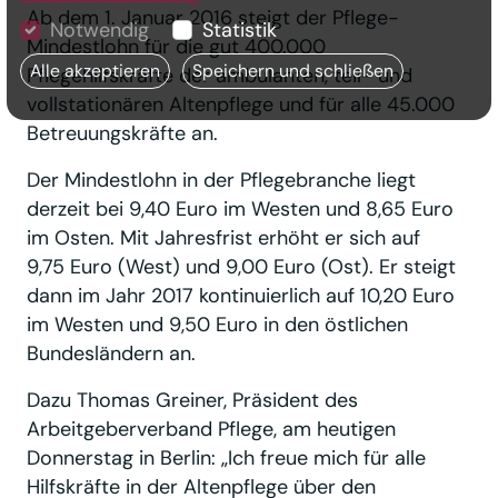
Ab dem 1. Januar 2016 steigt der Pflege-
Notwendig
Statistik
Mindestlohn für die gut 400.000
Alle akzeptieren
Speichern und schließen
Pflegehilfskräfte der ambulanten, teil- und
vollstationären Altenpflege und für alle 45.000
Betreuungskräfte an.
Der Mindestlohn in der Pflegebranche liegt
derzeit bei 9,40 Euro im Westen und 8,65 Euro
im Osten. Mit Jahresfrist erhöht er sich auf
9,75 Euro (West) und 9,00 Euro (Ost). Er steigt
dann im Jahr 2017 kontinuierlich auf 10,20 Euro
im Westen und 9,50 Euro in den östlichen
Bundesländern an.
Dazu Thomas Greiner, Präsident des
Arbeitgeberverband Pflege, am heutigen
Donnerstag in Berlin: „Ich freue mich für alle
Hilfskräfte in der Altenpflege über den