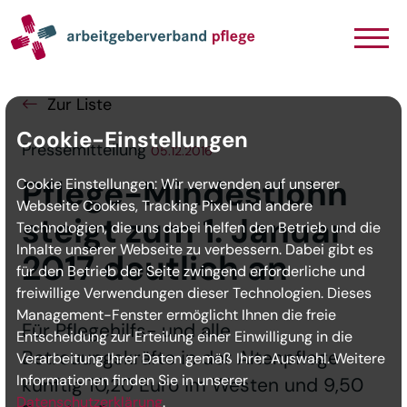
Navigation
Inhalt
Seitenabschluss
Zur Liste
Cookie-Einstellungen
Pressemitteilung
05.12.2016
Pflege-Mindestlohn
Cookie Einstellungen: Wir verwenden auf unserer
Webseite Cookies, Tracking Pixel und andere
steigt zum 1. Januar
Technologien, die uns dabei helfen den Betrieb und die
Inhalte unserer Webseite zu verbessern. Dabei gibt es
2017 deutlich an
für den Betrieb der Seite zwingend erforderliche und
freiwillige Verwendungen dieser Technologien. Dieses
Management-Fenster ermöglicht Ihnen die freie
Für Pflegehilfs- und alle
Entscheidung zur Erteilung einer Einwilligung in die
Betreuungskräfte in der Altenpflege
Verarbeitung Ihrer Daten gemäß Ihrer Auswahl. Weitere
Informationen finden Sie in unserer
künftig 10,20 Euro im Westen und 9,50
Datenschutzerklärung
.