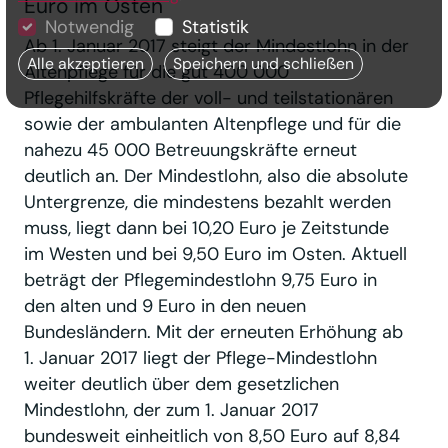
Euro im Osten
Notwendig
Statistik
Ab 1. Januar 2017 steigt der Mindestlohn in der
Alle akzeptieren
Speichern und schließen
Altenpflege für die gut 400 000
Pflegehilfskräfte der voll- und teilstationären
sowie der ambulanten Altenpflege und für die
nahezu 45 000 Betreuungskräfte erneut
deutlich an. Der Mindestlohn, also die absolute
Untergrenze, die mindestens bezahlt werden
muss, liegt dann bei 10,20 Euro je Zeitstunde
im Westen und bei 9,50 Euro im Osten. Aktuell
beträgt der Pflegemindestlohn 9,75 Euro in
den alten und 9 Euro in den neuen
Bundesländern. Mit der erneuten Erhöhung ab
1. Januar 2017 liegt der Pflege-Mindestlohn
weiter deutlich über dem gesetzlichen
Mindestlohn, der zum 1. Januar 2017
bundesweit einheitlich von 8,50 Euro auf 8,84