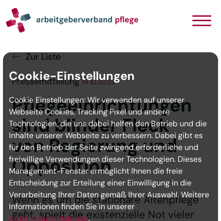
Navigation
Inhalt
Seitenabschluss
Zur Liste
Cookie-Einstellungen
Pressemitteilung
19.10.2023
Pflegeeinrichtungen
Cookie Einstellungen: Wir verwenden auf unserer
Webseite Cookies, Tracking Pixel und andere
sind blinder Fleck
Technologien, die uns dabei helfen den Betrieb und die
Inhalte unserer Webseite zu verbessern. Dabei gibt es
von Regierung und
für den Betrieb der Seite zwingend erforderliche und
freiwillige Verwendungen dieser Technologien. Dieses
Opposition
Management-Fenster ermöglicht Ihnen die freie
Entscheidung zur Erteilung einer Einwilligung in die
Verarbeitung Ihrer Daten gemäß Ihrer Auswahl. Weitere
Wenn es um die stationäre Altenpflege
Informationen finden Sie in unserer
geht, spielt die existenzielle Not vieler
Datenschutzerklärung
.