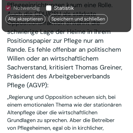
Pflegeeinrichtungen kaum eine Rolle.
Notwendig
Statistik
Auch die CDU/CSU als stärkste
Alle akzeptieren
Speichern und schließen
Oppositionsfraktion erwähnt die
schwierige Lage der Heime in ihrem
Positionspapier zur Pflege nur am
Rande. Es fehle offenbar an politischem
Willen oder an wirtschaftlichem
Sachverstand, kritisiert Thomas Greiner,
Präsident des Arbeitgeberverbands
Pflege (AGVP):
„Regierung und Opposition scheuen sich, bei
einem emotionalen Thema wie der stationären
Altenpflege über die wirtschaftlichen
Grundlagen zu sprechen. Aber die Betreiber
von Pflegeheimen, egal ob in kirchlicher,