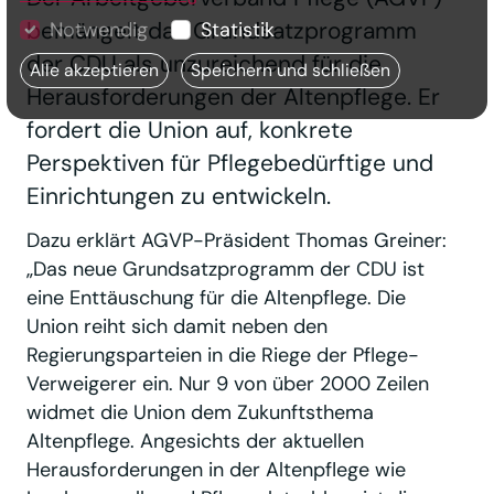
bemängelt das Grundsatzprogramm
Notwendig
Statistik
der CDU als unzureichend für die
Alle akzeptieren
Speichern und schließen
Herausforderungen der Altenpflege. Er
fordert die Union auf, konkrete
Perspektiven für Pflegebedürftige und
Einrichtungen zu entwickeln.
Dazu erklärt AGVP-Präsident Thomas Greiner:
„Das neue Grundsatzprogramm der CDU ist
eine Enttäuschung für die Altenpflege. Die
Union reiht sich damit neben den
Regierungsparteien in die Riege der Pflege-
Verweigerer ein. Nur 9 von über 2000 Zeilen
widmet die Union dem Zukunftsthema
Altenpflege. Angesichts der aktuellen
Herausforderungen in der Altenpflege wie