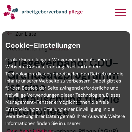
Navigation
Inhalt
Seitenabschluss
Zur Liste
Cookie-Einstellungen
Pressemitteilung
14.12.2023
Pflegeverband: CDU-
Cookie Einstellungen: Wir verwenden auf unserer
Webseite Cookies, Tracking Pixel und andere
Grundsatzprogramm
Technologien, die uns dabei helfen den Betrieb und die
Inhalte unserer Webseite zu verbessern. Dabei gibt es
ist eine
für den Betrieb der Seite zwingend erforderliche und
freiwillige Verwendungen dieser Technologien. Dieses
Enttäuschung für die
Management-Fenster ermöglicht Ihnen die freie
Altenpflege
Entscheidung zur Erteilung einer Einwilligung in die
Verarbeitung Ihrer Daten gemäß Ihrer Auswahl. Weitere
Informationen finden Sie in unserer
Datenschutzerklärung
Der Arbeitgeberverband Pflege (AGVP)
.