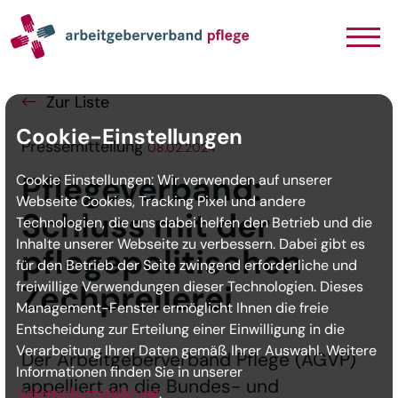
Navigation
Inhalt
Seitenabschluss
Zur Liste
Cookie-Einstellungen
Pressemitteilung
08.02.2024
Pflegeverband:
Cookie Einstellungen: Wir verwenden auf unserer
Webseite Cookies, Tracking Pixel und andere
Schluss mit der
Technologien, die uns dabei helfen den Betrieb und die
Inhalte unserer Webseite zu verbessern. Dabei gibt es
pflegepolitischen
für den Betrieb der Seite zwingend erforderliche und
freiwillige Verwendungen dieser Technologien. Dieses
Zechprellerei
Management-Fenster ermöglicht Ihnen die freie
Entscheidung zur Erteilung einer Einwilligung in die
Verarbeitung Ihrer Daten gemäß Ihrer Auswahl. Weitere
Der Arbeitgeberverband Pflege (AGVP)
Informationen finden Sie in unserer
appelliert an die Bundes- und
Datenschutzerklärung
.