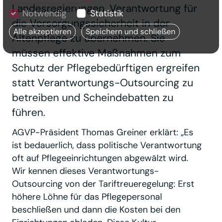
Landesregierungen, Verantwortung für
Notwendig
Statistik
die Versorgungssicherheit in der
Alle akzeptieren
Speichern und schließen
Altenpflege zu übernehmen. Sie
müssen effektive Maßnahmen zum
Schutz der Pflegebedürftigen ergreifen
statt Verantwortungs-Outsourcing zu
betreiben und Scheindebatten zu
führen.
AGVP-Präsident Thomas Greiner erklärt: „Es
ist bedauerlich, dass politische Verantwortung
oft auf Pflegeeinrichtungen abgewälzt wird.
Wir kennen dieses Verantwortungs-
Outsourcing von der Tariftreueregelung: Erst
höhere Löhne für das Pflegepersonal
beschließen und dann die Kosten bei den