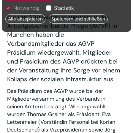
Notwendig
Statistik
Bei der Mitgliederversammlung des
Alle akzeptieren
Speichern und schließen
Arbeitgeberverbands Pflege (AGVP) in
München haben die
Verbandsmitglieder das AGVP-
Präsidium wiedergewählt. Mitglieder
und Präsidium des AGVP drückten bei
der Veranstaltung ihre Sorge vor einem
Kollaps der sozialen Infrastruktur aus.
Das Präsidium des AGVP wurde bei der
Mitgliederversammlung des Verbands in
seinen Ämtern bestätigt. Wiedergewählt
wurden Thomas Greiner als Präsident, Eva
Lettenmeier (Vorständin Personal bei Korian
Deutschland) als Vizepräsidentin sowie Jörg