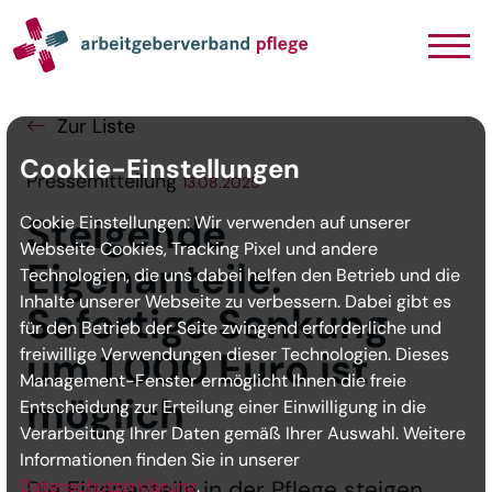
Navigation
Inhalt
Seitenabschluss
Zur Liste
Cookie-Einstellungen
Pressemitteilung
13.08.2025
Steigende
Cookie Einstellungen: Wir verwenden auf unserer
Webseite Cookies, Tracking Pixel und andere
Eigenanteile:
Technologien, die uns dabei helfen den Betrieb und die
Inhalte unserer Webseite zu verbessern. Dabei gibt es
Sofortige Senkung
für den Betrieb der Seite zwingend erforderliche und
freiwillige Verwendungen dieser Technologien. Dieses
um 1.000 Euro ist
Management-Fenster ermöglicht Ihnen die freie
möglich
Entscheidung zur Erteilung einer Einwilligung in die
Verarbeitung Ihrer Daten gemäß Ihrer Auswahl. Weitere
Informationen finden Sie in unserer
Datenschutzerklärung
Die Eigenanteile in der Pflege steigen
.