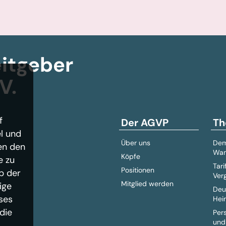
itgeber­
V.
f
Der AGVP
Th
l und
Über uns
Dem
en den
Wan
Köpfe
e zu
Tari
Positionen
b der
Ver
Mitglied werden
ige
Deu
ses
Hei
die
Per
und