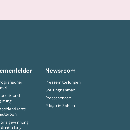
emenfelder
Newsroom
ografischer
Pressemitteilungen
del
Stellungnahmen
fpolitik und
Presseservice
gütung
Pflege in Zahlen
tschlandkarte
msterben
sonalgewinnung
 Ausbildung