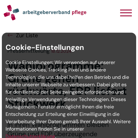
Navigation
Inhalt
Seitenabschluss
Zur Liste
Cookie-Einstellungen
Pressemitteilung
18.12.2024
Wahlprogramme:
Cookie Einstellungen: Wir verwenden auf unserer
Webseite Cookies, Tracking Pixel und andere
Grüne gehen
Technologien, die uns dabei helfen den Betrieb und die
Inhalte unserer Webseite zu verbessern. Dabei gibt es
rückwärts, FDP liefert
für den Betrieb der Seite zwingend erforderliche und
freiwillige Verwendungen dieser Technologien. Dieses
Stückwerk
Management-Fenster ermöglicht Ihnen die freie
Entscheidung zur Erteilung einer Einwilligung in die
Verarbeitung Ihrer Daten gemäß Ihrer Auswahl. Weitere
In ihren Wahlprogrammen bleiben
Informationen finden Sie in unserer
Grüne und FDP überzeugende
Datenschutzerklärung
.