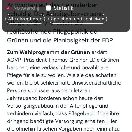
Antworten auf das Heimsterben
Notwendig
Statistik
schuldig. Der Arbeitgeberverband
Alle akzeptieren
Speichern und schließen
Pflege (AGVP) kritisiert die
realitätsfremde Pflegepolitik der
Grünen und die Planlosigkeit der FDP.
Zum Wahlprogramm der Grünen
erklärt
AGVP-Präsident Thomas Greiner: „Die Grünen
betonen, eine verlässliche und bezahlbare
Pflege für alle zu wollen. Wie sie das schaffen
wollen, bleibt schleierhaft. Unwissenschaftliche
Personalschlüssel aus dem letzten
Jahrtausend forcieren schon heute den
Versorgungsabbau in der Altenpflege und
verhindern vielfach, dass Pflegebedürftige ihre
dringend benötigte Versorgung erhalten. Hier
die ohnehin falschen Vorgaben noch einmal zu