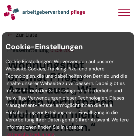
Navigation
Inhalt
Seitenabschluss
Zur Liste
Cookie-Einstellungen
Pressemitteilung
04.08.2023
Wohnungsnot
Cookie Einstellungen: Wir verwenden auf unserer
Webseite Cookies, Tracking Pixel und andere
bremst Pflege-
Technologien, die uns dabei helfen den Betrieb und die
Inhalte unserer Webseite zu verbessern. Dabei gibt es
Azubis aus: „Wir
für den Betrieb der Seite zwingend erforderliche und
freiwillige Verwendungen dieser Technologien. Dieses
dürfen verfügbaren
Management-Fenster ermöglicht Ihnen die freie
Wohnraum nicht
Entscheidung zur Erteilung einer Einwilligung in die
Verarbeitung Ihrer Daten gemäß Ihrer Auswahl. Weitere
verschwenden.“
Informationen finden Sie in unserer
Datenschutzerklärung
.