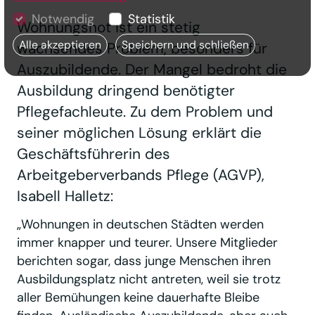
Notwendig
Statistik
Wohnungsnot ist ein stetig
Alle akzeptieren
Speichern und schließen
wachsendes Problem, besonders für
Auszubildende. Der Mangel bedroht die
Ausbildung dringend benötigter
Pflegefachleute. Zu dem Problem und
seiner möglichen Lösung erklärt die
Geschäftsführerin des
Arbeitgeberverbands Pflege (AGVP),
Isabell Halletz:
„Wohnungen in deutschen Städten werden
immer knapper und teurer. Unsere Mitglieder
berichten sogar, dass junge Menschen ihren
Ausbildungsplatz nicht antreten, weil sie trotz
aller Bemühungen keine dauerhafte Bleibe