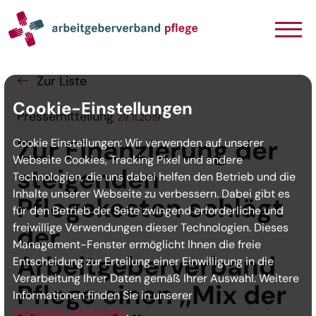
Navigation
Inhalt
Seitenabschluss
Zur Liste
Cookie-Einstellungen
Pressemitteilung
29.11.2019
Zur Finanzierung der
Cookie Einstellungen: Wir verwenden auf unserer
Webseite Cookies, Tracking Pixel und andere
steigenden
Technologien, die uns dabei helfen den Betrieb und die
Inhalte unserer Webseite zu verbessern. Dabei gibt es
Pflegekosten schlägt
für den Betrieb der Seite zwingend erforderliche und
freiwillige Verwendungen dieser Technologien. Dieses
der
Management-Fenster ermöglicht Ihnen die freie
Arbeitgeberverband
Entscheidung zur Erteilung einer Einwilligung in die
Verarbeitung Ihrer Daten gemäß Ihrer Auswahl. Weitere
Pflege einen ,,Mix der
Informationen finden Sie in unserer
Datenschutzerklärung
.