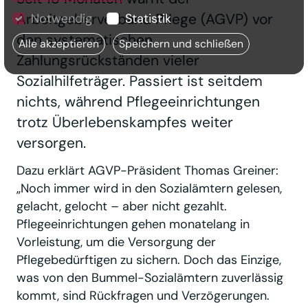
Arbeitgeberverband Pflege (AGVP) vor
Notwendig
Statistik
den systematischen
Alle akzeptieren
Speichern und schließen
Zahlungsrückständen vieler
Sozialhilfeträger. Passiert ist seitdem
nichts, während Pflegeeinrichtungen
trotz Überlebenskampfes weiter
versorgen.
Dazu erklärt AGVP-Präsident Thomas Greiner:
„Noch immer wird in den Sozialämtern gelesen,
gelacht, gelocht – aber nicht gezahlt.
Pflegeeinrichtungen gehen monatelang in
Vorleistung, um die Versorgung der
Pflegebedürftigen zu sichern. Doch das Einzige,
was von den Bummel-Sozialämtern zuverlässig
kommt, sind Rückfragen und Verzögerungen.