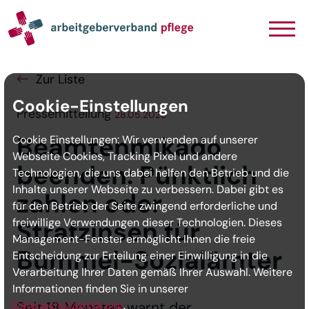
Navigation
Inhalt
Seitenabschluss
Zur Liste
Cookie-Einstellungen
Pressemitteilung
28.05.2025
Beamtenmikado
Cookie Einstellungen: Wir verwenden auf unserer
Webseite Cookies, Tracking Pixel und andere
beenden: Pünktlich
Technologien, die uns dabei helfen den Betrieb und die
Inhalte unserer Webseite zu verbessern. Dabei gibt es
zahlen oder
für den Betrieb der Seite zwingend erforderliche und
freiwillige Verwendungen dieser Technologien. Dieses
Strafzinsen für
Management-Fenster ermöglicht Ihnen die freie
Bummel-Sozialämter
Entscheidung zur Erteilung einer Einwilligung in die
Verarbeitung Ihrer Daten gemäß Ihrer Auswahl. Weitere
Informationen finden Sie in unserer
Datenschutzerklärung
Seit 18 Monaten warnt der
.