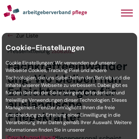
Navigation
Inhalt
Seitenabschluss
Zur Liste
Cookie-Einstellungen
Pressemitteilung
23.06.2023
Fachkräfteeinwander
Cookie Einstellungen: Wir verwenden auf unserer
Webseite Cookies, Tracking Pixel und andere
ung: Wo bleiben nun
Technologien, die uns dabei helfen den Betrieb und die
Inhalte unserer Webseite zu verbessern. Dabei gibt es
Erleichterungen für
für den Betrieb der Seite zwingend erforderliche und
freiwillige Verwendungen dieser Technologien. Dieses
ausländische
Management-Fenster ermöglicht Ihnen die freie
Pflegekräfte?
Entscheidung zur Erteilung einer Einwilligung in die
Verarbeitung Ihrer Daten gemäß Ihrer Auswahl. Weitere
Informationen finden Sie in unserer
Datenschutzerklärung
Der Mangel an Pflegepersonal scheint
.