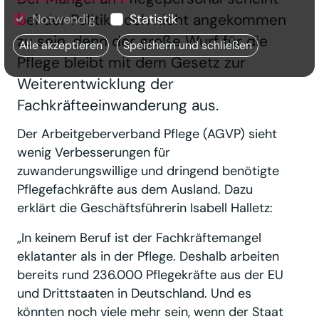
bei der Politik noch nicht angekommen
Notwendig
Statistik
zu sein, denn der große Wurf für die
Alle akzeptieren
Speichern und schließen
Pflege bleibt mit dem Gesetz zur
Weiterentwicklung der
Fachkräfteeinwanderung aus.
Der Arbeitgeberverband Pflege (AGVP) sieht
wenig Verbesserungen für
zuwanderungswillige und dringend benötigte
Pflegefachkräfte aus dem Ausland. Dazu
erklärt die Geschäftsführerin Isabell Halletz:
„In keinem Beruf ist der Fachkräftemangel
eklatanter als in der Pflege. Deshalb arbeiten
bereits rund 236.000 Pflegekräfte aus der EU
und Drittstaaten in Deutschland. Und es
könnten noch viele mehr sein, wenn der Staat