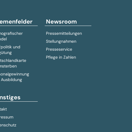
emenfelder
Newsroom
ografischer
Pressemitteilungen
del
Stellungnahmen
fpolitik und
Presseservice
gütung
Pflege in Zahlen
tschlandkarte
msterben
sonalgewinnung
 Ausbildung
nstiges
takt
ressum
enschutz