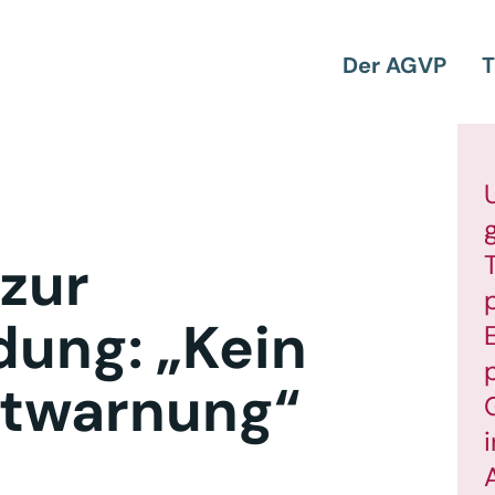
Der AGVP
T
zur
dung: „Kein
ntwarnung“