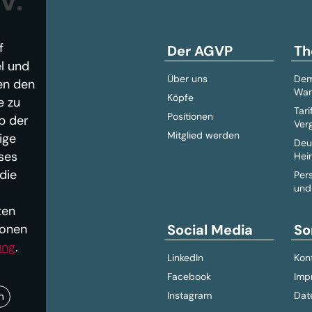
V.
f
Der AGVP
Th
l und
Über uns
Dem
en den
Wan
Köpfe
e zu
Tari
Positionen
b der
Ver
Mitglied werden
ige
Deu
ses
Hei
die
Per
und
ten
ionen
Social Media
So
ung
.
LinkedIn
Kon
Facebook
Imp
n
Instagram
Dat