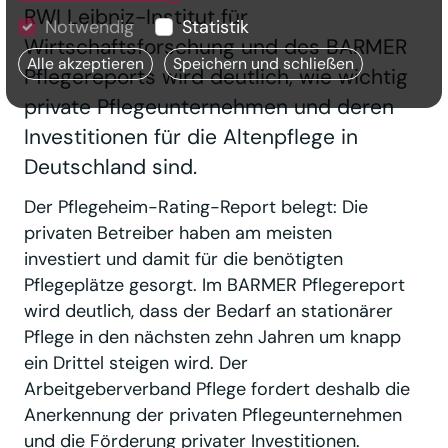
RWI Leibniz-Institut für
Notwendig
Statistik
Wirtschaftsforschung und des BARMER
Alle akzeptieren
Speichern und schließen
Pflegereports wird deutlich, wie wichtig
private Pflegeunternehmen und deren
Investitionen für die Altenpflege in
Deutschland sind.
Der Pflegeheim-Rating-Report belegt: Die
privaten Betreiber haben am meisten
investiert und damit für die benötigten
Pflegeplätze gesorgt. Im BARMER Pflegereport
wird deutlich, dass der Bedarf an stationärer
Pflege in den nächsten zehn Jahren um knapp
ein Drittel steigen wird. Der
Arbeitgeberverband Pflege fordert deshalb die
Anerkennung der privaten Pflegeunternehmen
und die Förderung privater Investitionen.