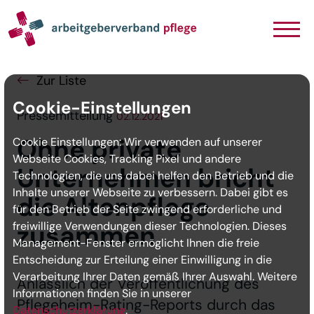
Navigation
Inhalt
Seitenabschluss
Zur Liste
Cookie-Einstellungen
Pressemitteilung
02.12.2021
Ohne private
Cookie Einstellungen: Wir verwenden auf unserer
Webseite Cookies, Tracking Pixel und andere
Unternehmen bricht
Technologien, die uns dabei helfen den Betrieb und die
Inhalte unserer Webseite zu verbessern. Dabei gibt es
die Altenpflege
für den Betrieb der Seite zwingend erforderliche und
freiwillige Verwendungen dieser Technologien. Dieses
zusammen
Management-Fenster ermöglicht Ihnen die freie
Entscheidung zur Erteilung einer Einwilligung in die
Verarbeitung Ihrer Daten gemäß Ihrer Auswahl. Weitere
Anlässlich der Veröffentlichung des
Informationen finden Sie in unserer
Pflegeheim-Rating-Reports durch das
Datenschutzerklärung
.