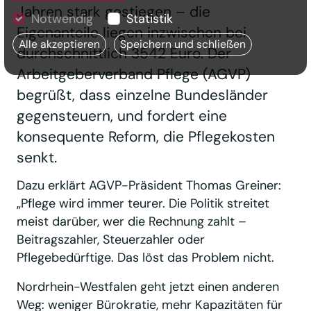
Jahren stark gestiegen – die
Notwendig
Statistik
Eigenanteile liegen inzwischen bei
Alle akzeptieren
Speichern und schließen
durchschnittlich 3542 Euro. Der
Arbeitgeberverband Pflege (AGVP)
begrüßt, dass einzelne Bundesländer
gegensteuern, und fordert eine
konsequente Reform, die Pflegekosten
senkt.
Dazu erklärt AGVP-Präsident Thomas Greiner:
„Pflege wird immer teurer. Die Politik streitet
meist darüber, wer die Rechnung zahlt –
Beitragszahler, Steuerzahler oder
Pflegebedürftige. Das löst das Problem nicht.
Nordrhein-Westfalen geht jetzt einen anderen
Weg: weniger Bürokratie, mehr Kapazitäten für