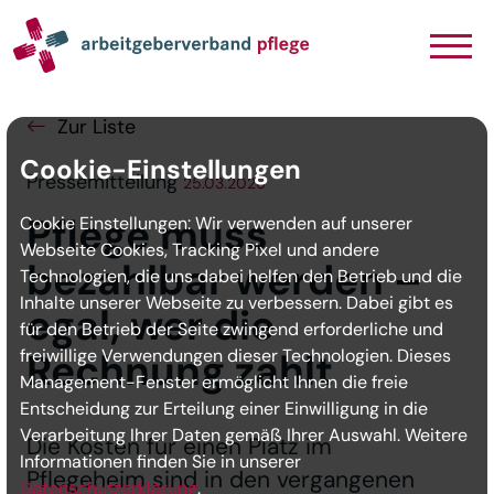
Navigation
Inhalt
Seitenabschluss
Zur Liste
Cookie-Einstellungen
Pressemitteilung
25.03.2026
Pflege muss
Cookie Einstellungen: Wir verwenden auf unserer
Webseite Cookies, Tracking Pixel und andere
bezahlbar werden –
Technologien, die uns dabei helfen den Betrieb und die
Inhalte unserer Webseite zu verbessern. Dabei gibt es
egal, wer die
für den Betrieb der Seite zwingend erforderliche und
freiwillige Verwendungen dieser Technologien. Dieses
Rechnung zahlt
Management-Fenster ermöglicht Ihnen die freie
Entscheidung zur Erteilung einer Einwilligung in die
Verarbeitung Ihrer Daten gemäß Ihrer Auswahl. Weitere
Die Kosten für einen Platz im
Informationen finden Sie in unserer
Pflegeheim sind in den vergangenen
Datenschutzerklärung
.