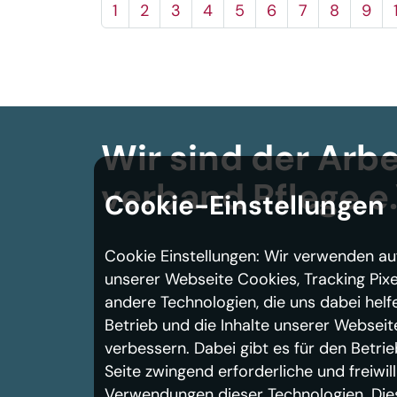
1
2
3
4
5
6
7
8
9
Wir sind der Arbe
verband
Pflege e.
Cookie-Einstellungen
Cookie Einstellungen: Wir verwenden au
unserer Webseite Cookies, Tracking Pixe
andere Technologien, die uns dabei helf
Betrieb und die Inhalte unserer Webseit
verbessern. Dabei gibt es für den Betrie
Seite zwingend erforderliche und freiwill
Verwendungen dieser Technologien. Die