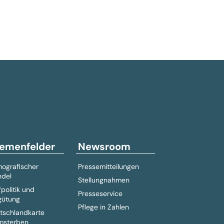
emenfelder
Newsroom
ografischer
Pressemitteilungen
del
Stellungnahmen
fpolitik und
Presseservice
gütung
Pflege in Zahlen
tschlandkarte
msterben