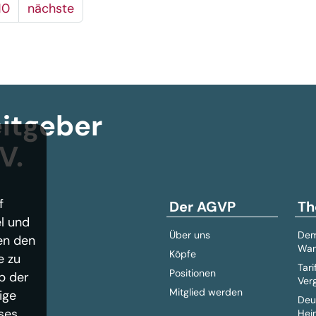
10
nächste
itgeber­
V.
f
Der AGVP
Th
l und
Über uns
Dem
en den
Wan
Köpfe
e zu
Tari
Positionen
b der
Ver
Mitglied werden
ige
Deu
ses
Hei